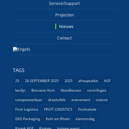
Service/Support
Projecten
Nieuws
Contact
TAGS
25
26 SEPTEMBER 2025
2025
afraaptafels
AGF
berlijn
Betuwse Asch
bloedbessen
centrifuges
composteerbaar
draaitafels
evenement
evente
Fruit Logistica
FRUIT LOGISTICS
Fruitsalade
GKS Packaging
Kehl am Rhein
klantendag
Knook AGF
Kronen
kronen event