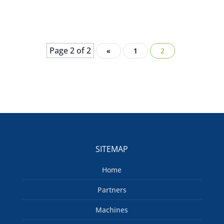
Page 2 of 2
«
1
2
SITEMAP
Home
Partners
Machines