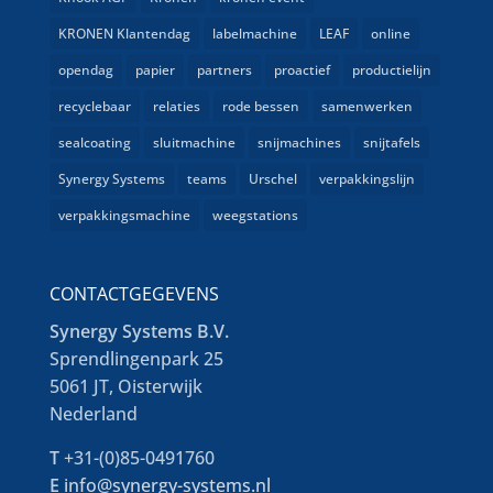
KRONEN Klantendag
labelmachine
LEAF
online
opendag
papier
partners
proactief
productielijn
recyclebaar
relaties
rode bessen
samenwerken
sealcoating
sluitmachine
snijmachines
snijtafels
Synergy Systems
teams
Urschel
verpakkingslijn
verpakkingsmachine
weegstations
CONTACTGEGEVENS
Synergy Systems B.V.
Sprendlingenpark 25
5061 JT, Oisterwijk
Nederland
T
+31-(0)85-0491760
E
info@synergy-systems.nl