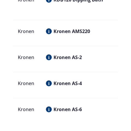
i
Kronen
Kronen AMS220
i
Kronen
Kronen AS-2
i
Kronen
Kronen AS-4
i
Kronen
Kronen AS-6