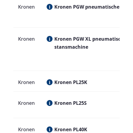
i
Kronen
Kronen PGW pneumatische stan
i
Kronen
Kronen PGW XL pneumatische
stansmachine
i
Kronen
Kronen PL25K
i
Kronen
Kronen PL25S
i
Kronen
Kronen PL40K