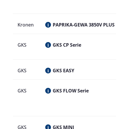
i
Kronen
PAPRIKA-GEWA 3850V PLUS
i
GKS
GKS CP Serie
i
GKS
GKS EASY
i
GKS
GKS FLOW Serie
i
GKS
GKS MINI