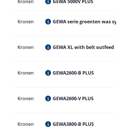
i
Kronen
GEWA 5000V PLUS
i
Kronen
GEWA serie groenten was syste
i
Kronen
GEWA XL with belt outfeed
i
Kronen
GEWA2600-B PLUS
i
Kronen
GEWA2600-V PLUS
i
Kronen
GEWA3800-B PLUS