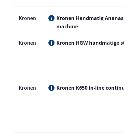
i
Kronen
Kronen Handmatig Ananas top & 
machine
i
Kronen
Kronen HGW handmatige stansm
i
Kronen
Kronen K650 In-line continuous s