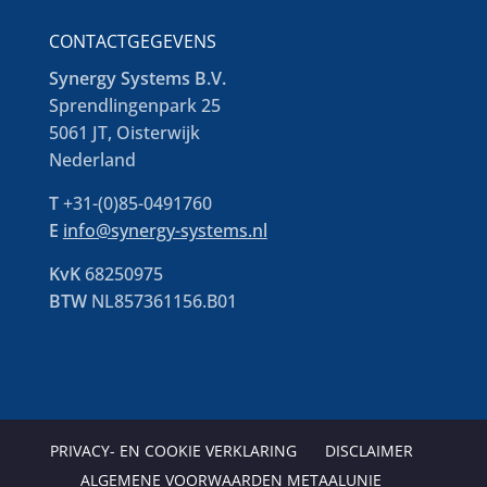
CONTACTGEGEVENS
Synergy Systems B.V.
Sprendlingenpark 25
5061 JT, Oisterwijk
Nederland
T
+31-(0)85-0491760
E
info@synergy-systems.nl
KvK
68250975
BTW
NL857361156.B01
PRIVACY- EN COOKIE VERKLARING
DISCLAIMER
ALGEMENE VOORWAARDEN METAALUNIE