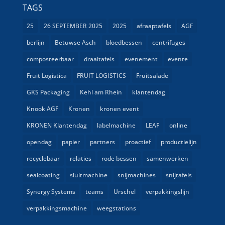
TAGS
25
26 SEPTEMBER 2025
2025
afraaptafels
AGF
berlijn
Betuwse Asch
bloedbessen
centrifuges
composteerbaar
draaitafels
evenement
evente
Fruit Logistica
FRUIT LOGISTICS
Fruitsalade
GKS Packaging
Kehl am Rhein
klantendag
Knook AGF
Kronen
kronen event
KRONEN Klantendag
labelmachine
LEAF
online
opendag
papier
partners
proactief
productielijn
recyclebaar
relaties
rode bessen
samenwerken
sealcoating
sluitmachine
snijmachines
snijtafels
Synergy Systems
teams
Urschel
verpakkingslijn
verpakkingsmachine
weegstations