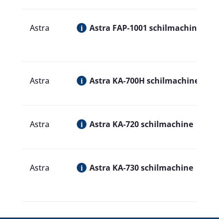
i
Astra
Astra FAP-1001 schilmachine
i
Astra
Astra KA-700H schilmachine
i
Astra
Astra KA-720 schilmachine
i
Astra
Astra KA-730 schilmachine