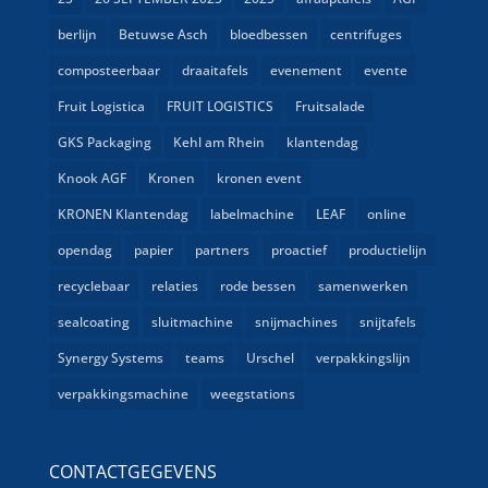
berlijn
Betuwse Asch
bloedbessen
centrifuges
composteerbaar
draaitafels
evenement
evente
Fruit Logistica
FRUIT LOGISTICS
Fruitsalade
GKS Packaging
Kehl am Rhein
klantendag
Knook AGF
Kronen
kronen event
KRONEN Klantendag
labelmachine
LEAF
online
opendag
papier
partners
proactief
productielijn
recyclebaar
relaties
rode bessen
samenwerken
sealcoating
sluitmachine
snijmachines
snijtafels
Synergy Systems
teams
Urschel
verpakkingslijn
verpakkingsmachine
weegstations
CONTACTGEGEVENS