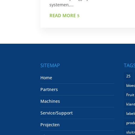
systemen,...
READ MORE
SITEMAP
TAG
25
Home
bloe
Partners
Fruit
Machines
klan
Service/Support
labe
produ
Projecten
slui