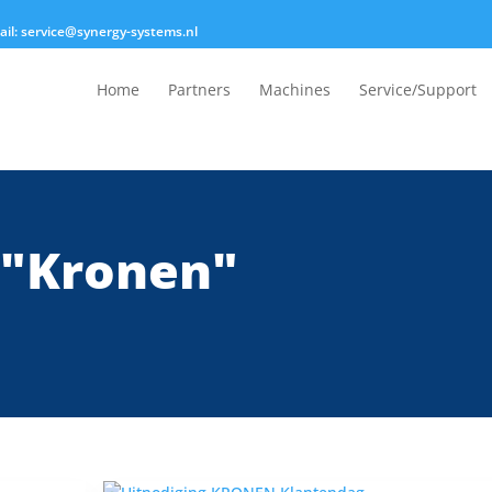
mail: service@synergy-systems.nl
Home
Partners
Machines
Service/Support
 "Kronen"