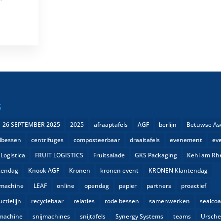
S
26 SEPTEMBER 2025
2025
afraaptafels
AGF
berlijn
Betuwse As
dbessen
centrifuges
composteerbaar
draaitafels
evenement
ev
 Logistica
FRUIT LOGISTICS
Fruitsalade
GKS Packaging
Kehl am Rh
tendag
Knook AGF
Kronen
kronen event
KRONEN Klantendag
lmachine
LEAF
online
opendag
papier
partners
proactief
ctielijn
recyclebaar
relaties
rode bessen
samenwerken
sealcoa
tmachine
snijmachines
snijtafels
Synergy Systems
teams
Ursche