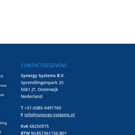
CONTACTGEGEVENS
Synergy Systems B.V.
ch
Sprendlingenpark 25
ente
5061 JT, Oisterwijk
ein
Nederland
T
+31-(0)85-0491760
E
info@synergy-systems.nl
ting
KvK
68250975
l
BTW
NL857361156.B01