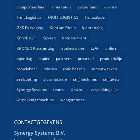
composteerbaar
draaitafels
evenement
evente
Fruit Logistica
FRUIT LOGISTICS
Fruitsalade
GKS Packaging
Kehl am Rhein
klantendag
Knook AGF
Kronen
kronen event
KRONEN Klantendag
labelmachine
LEAF
online
opendag
papier
partners
proactief
productielijn
recyclebaar
relaties
rode bessen
samenwerken
sealcoating
sluitmachine
snijmachines
snijtafels
Synergy Systems
teams
Urschel
verpakkingslijn
verpakkingsmachine
weegstations
CONTACTGEGEVENS
Synergy Systems B.V.