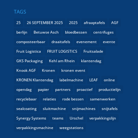
TAGS
25
26 SEPTEMBER 2025
2025
afraaptafels
AGF
berlijn
Betuwse Asch
bloedbessen
centrifuges
composteerbaar
draaitafels
evenement
evente
Fruit Logistica
FRUIT LOGISTICS
Fruitsalade
GKS Packaging
Kehl am Rhein
klantendag
Knook AGF
Kronen
kronen event
KRONEN Klantendag
labelmachine
LEAF
online
opendag
papier
partners
proactief
productielijn
recyclebaar
relaties
rode bessen
samenwerken
sealcoating
sluitmachine
snijmachines
snijtafels
Synergy Systems
teams
Urschel
verpakkingslijn
verpakkingsmachine
weegstations