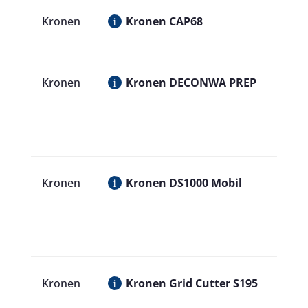
i
Kronen
Kronen CAP68
i
Kronen
Kronen DECONWA PREP
i
Kronen
Kronen DS1000 Mobil
i
Kronen
Kronen Grid Cutter S195