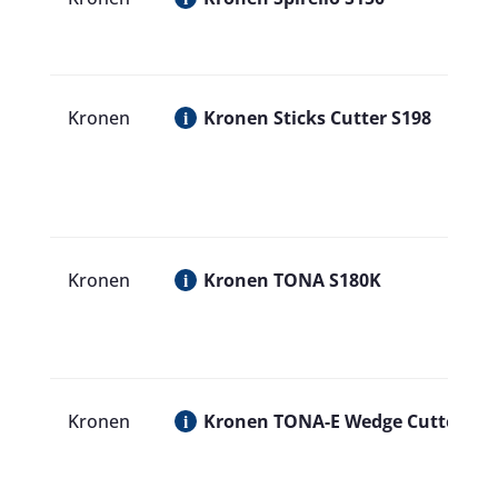
i
Kronen
Kronen Sticks Cutter S198
i
Kronen
Kronen TONA S180K
i
Kronen
Kronen TONA-E Wedge Cutter