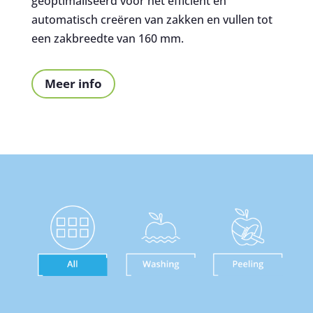
geoptimaliseerd voor het efficiënt en
automatisch creëren van zakken en vullen tot
een zakbreedte van 160 mm.
Meer info