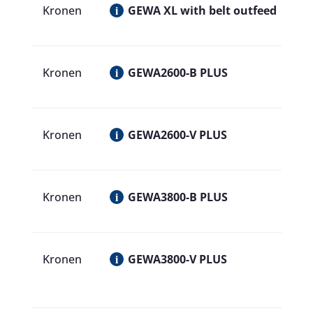
i
Kronen
GEWA XL with belt outfeed
i
Kronen
GEWA2600-B PLUS
i
Kronen
GEWA2600-V PLUS
i
Kronen
GEWA3800-B PLUS
i
Kronen
GEWA3800-V PLUS