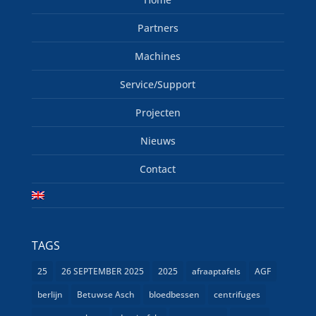
Partners
Machines
Service/Support
Projecten
Nieuws
Contact
TAGS
25
26 SEPTEMBER 2025
2025
afraaptafels
AGF
berlijn
Betuwse Asch
bloedbessen
centrifuges