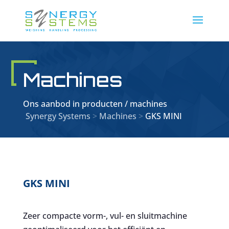
Machines
Ons aanbod in producten / machines
Synergy Systems
>
Machines
>
GKS MINI
GKS MINI
Zeer compacte vorm-, vul- en sluitmachine