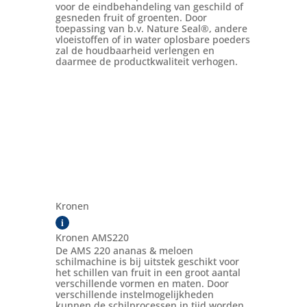
voor de eindbehandeling van geschild of
gesneden fruit of groenten. Door
toepassing van b.v. Nature Seal®, andere
vloeistoffen of in water oplosbare poeders
zal de houdbaarheid verlengen en
daarmee de productkwaliteit verhogen.
Kronen
i
Kronen AMS220
De AMS 220 ananas & meloen
schilmachine is bij uitstek geschikt voor
het schillen van fruit in een groot aantal
verschillende vormen en maten. Door
verschillende instelmogelijkheden
kunnen de schilprocessen in tijd worden