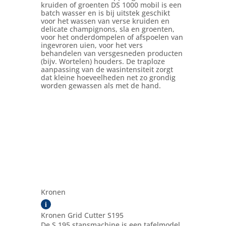
kruiden of groenten DS 1000 mobil is een
batch wasser en is bij uitstek geschikt
voor het wassen van verse kruiden en
delicate champignons, sla en groenten,
voor het onderdompelen of afspoelen van
ingevroren uien, voor het vers
behandelen van versgesneden producten
(bijv. Wortelen) houders. De traploze
aanpassing van de wasintensiteit zorgt
dat kleine hoeveelheden net zo grondig
worden gewassen als met de hand.
Kronen
i
Kronen Grid Cutter S195
De S 195 stansmachine is een tafelmodel