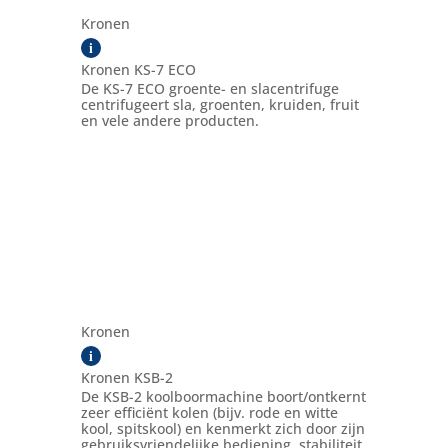
Kronen
i
Kronen KS-7 ECO
De KS-7 ECO groente- en slacentrifuge
centrifugeert sla, groenten, kruiden, fruit
en vele andere producten.
Kronen
i
Kronen KSB-2
De KSB-2 koolboormachine boort/ontkernt
zeer efficiënt kolen (bijv. rode en witte
kool, spitskool) en kenmerkt zich door zijn
gebruiksvriendelijke bediening, stabiliteit