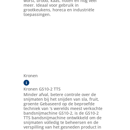
worst, brood, kaas, noten en nog veel
meer. Ideaal voor gebruik in
grootkeukens, horeca en industriële
toepassingen.
Kronen
i
Kronen GS10-2 TTS
Minder afval, betere controle over de
snijmaten bij het snijden van sla, fruit,
groente Gebaseerd op de beproefde
techniek van 's werelds meest verkochte
bandsnijmachine GS10-2, is de GS10-2
TTS bandsnijmachine ontwikkeld om de
snijmaten volledig te beheersen en de
verspilling van het gesneden product in